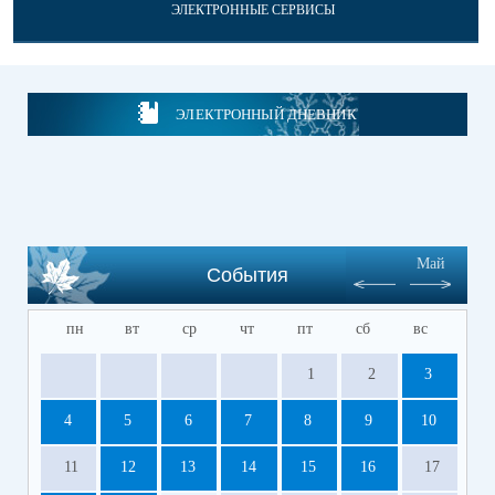
ЭЛЕКТРОННЫЕ СЕРВИСЫ
ЭЛЕКТРОННЫЙ ДНЕВНИК
Май
События
пн
вт
ср
чт
пт
сб
вс
1
2
3
4
5
6
7
8
9
10
11
12
13
14
15
16
17