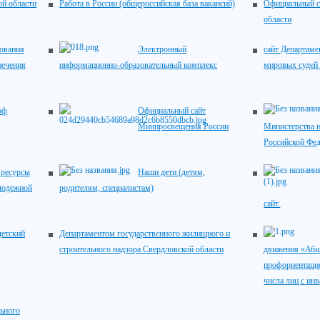
ой области
Работа в России (общероссийская база вакансий)
Официальный с
области
зования
Электронный
сайт Департаме
печения
информационно-образовательный комплекс
мировых судей
рф
Официальный сайт
Минпросвещения России
Министерства н
Российской Фе
ресурсы
Наши дети (детям,
лодежной
родителям, специалистам)
сайт.
детский
Департаментом государственного жилищного и
строительного надзора Свердловской области
движения «Аби
профориентацио
числа лиц с ин
ьного