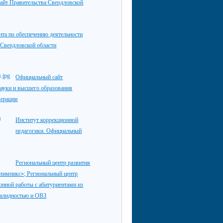
айт Правительства Свердловской
нта по обеспечению деятельности
 Свердловской области
Официальный сайт
ауки и высшего образования
дерации
Институт коррекционной
педагогики. Официальный
Региональный центр развития
лимпикс»; Региональный центр
нной работы с абитуриентами из
валидностью и ОВЗ