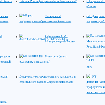
ой области
Работа в России (общероссийская база вакансий)
Официальный с
области
зования
Электронный
сайт Департаме
печения
информационно-образовательный комплекс
мировых судей
рф
Официальный сайт
Минпросвещения России
Министерства н
Российской Фе
ресурсы
Наши дети (детям,
лодежной
родителям, специалистам)
сайт.
детский
Департаментом государственного жилищного и
строительного надзора Свердловской области
движения «Аби
профориентацио
числа лиц с ин
ьного