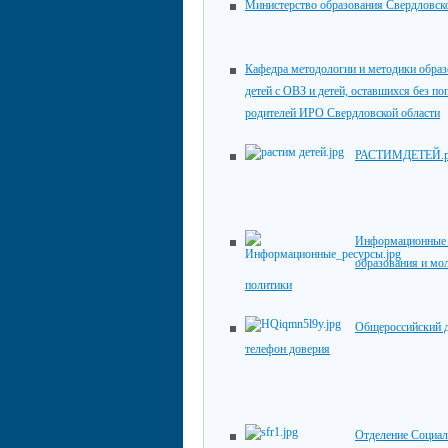
Министерство образования Свердловск
Кафедра методологии и методики обра
детей с ОВЗ и детей, оставшихся без по
родителей ИРО Свердловской области
РАСТИМДЕТЕЙ.
Информационные 
образования и мо
политики
Общероссийский 
телефон доверия
Отделение Социал