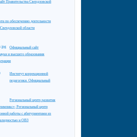
айт Правительства Свердловской
нта по обеспечению деятельности
 Свердловской области
Официальный сайт
ауки и высшего образования
дерации
Институт коррекционной
педагогики. Официальный
Региональный центр развития
лимпикс»; Региональный центр
нной работы с абитуриентами из
валидностью и ОВЗ