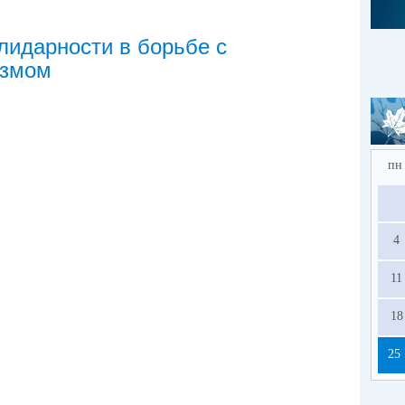
лидарности в борьбе с
измом
пн
4
11
18
25