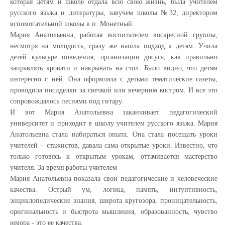
которая детям и школе отдала всю свою жизнь, была учителем
русского языка и литературы, завучем школы №32, директором
вспомогательной школы в п. Монетный.
Мария Анатольевна, работая воспитателем воскресной группы,
несмотря на молодость, сразу же нашла подход к детям. Учила
детей культуре поведения, организации досуга, как правильно
заправлять кровати и накрывать на стол. Было видно, что детям
интересно с ней. Она оформляла с детьми тематические газеты,
проводила посиделки за свечкой или вечерним костром. И все это
сопровождалось песнями под гитару.
И вот Мария Анатольевна заканчивает педагогический
университет и приходит в школу учителем русского языка. Мария
Анатольевна стала набираться опыта. Она стала посещать уроки
учителей – стажистов, давала сама открытые уроки. Известно, что
только готовясь к открытым урокам, оттачивается мастерство
учителя. За время работы учителем
Мария Анатольевна показала свои педагогические и человеческие
качества. Острый ум, логика, память, интуитивность,
энциклопедические знания, широта кругозора, проницательность,
оригинальность и быстрота мышления, образованность, чувство
юмора - это ее качества.