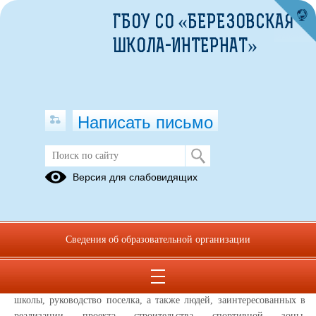
ГБОУ СО «БЕРЕЗОВСКАЯ
ШКОЛА-ИНТЕРНАТ»
Написать письмо
Здоровье на ПЕРВОЕ место!
Версия для слабовидящих
01.10.2015
Был долгий путь - болото, ямы, буераки - и, наконец,
прекрасная территория для занятий спортом! Есть чему завидовать!
Сведения об образовательной организации
Теперь нужно только желание быть здоровым!
Открытие спортивной площадки прошло 24 сентября. Это
событие объединило обучающихся и педагогический коллектив
школы, руководство поселка, а также людей, заинтересованных в
реализации проекта строительства спортивной зоны.