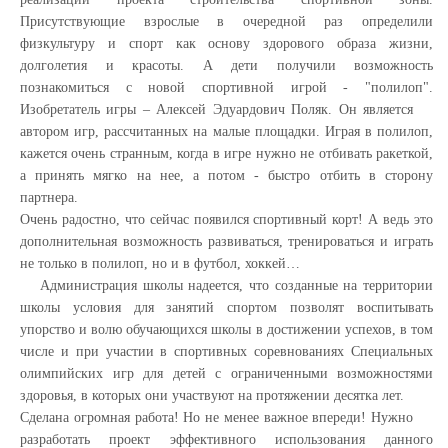
Присутствующие взрослые в очередной раз определили
физкультуру и спорт как основу здорового образа жизни,
долголетия и красоты. А дети получили возможность
познакомиться с новой спортивной игрой - "полилоп".
Изобретатель игры – Алексей Эдуардович Поляк.
Он является
автором игр, рассчитанных на малые площадки. Играя в полилоп,
кажется очень странным, когда в игре нужно не отбивать ракеткой,
а принять мягко на нее, а потом - быстро отбить в сторону
партнера.
Очень радостно, что сейчас появился спортивный корт! А ведь это
дополнительная возможность развиваться, тренироваться и играть
не только в полилоп, но и в футбол, хоккей…
Администрация школы надеется, что созданные на территории
школы условия для занятий спортом позволят воспитывать
упорство и волю обучающихся школы в достижении успехов, в том
числе и при участии в спортивных соревнованиях Специальных
олимпийских игр для детей с ограниченными возможностями
здоровья, в которых они участвуют на протяжении десятка лет.
Сделана огромная работа!
Но не менее важное впереди! Нужно
разработать проект эффективного использования данного