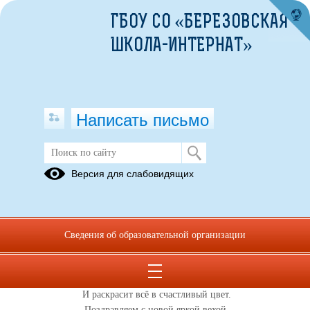
ГБОУ СО «БЕРЕЗОВСКАЯ
ШКОЛА-ИНТЕРНАТ»
Написать письмо
С новым годом!
Версия для слабовидящих
30.12.2017
Затихают ссоры и тревоги,
Мир становится счастливей и добрей.
Сведения об образовательной организации
Новый год вот-вот уж на подходе,
Приглашает в каждый дом гостей.
Он подарит нам улыбки и успехи
И раскрасит всё в счастливый цвет.
Поздравляем с новой яркой вехой,