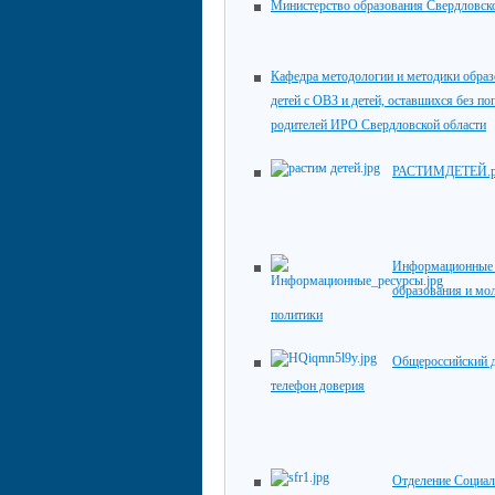
Министерство образования Свердловск
Кафедра методологии и методики обра
детей с ОВЗ и детей, оставшихся без по
родителей ИРО Свердловской области
РАСТИМДЕТЕЙ.
Информационные 
образования и мо
политики
Общероссийский 
телефон доверия
Отделение Социал