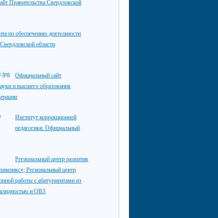
айт Правительства Свердловской
нта по обеспечению деятельности
 Свердловской области
Официальный сайт
ауки и высшего образования
дерации
Институт коррекционной
педагогики. Официальный
Региональный центр развития
лимпикс»; Региональный центр
нной работы с абитуриентами из
валидностью и ОВЗ