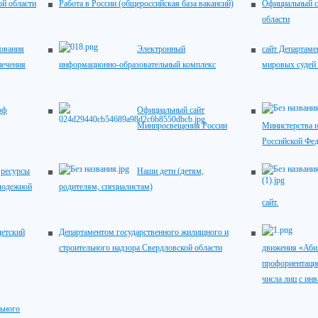
ой области
Работа в России (общероссийская база вакансий)
Официальный с
области
зования
Электронный
сайт Департаме
печения
информационно-образовательный комплекс
мировых судей
рф
Официальный сайт
Минпросвещения России
Министерства н
Российской Фе
ресурсы
Наши дети (детям,
лодежной
родителям, специалистам)
сайт.
детский
Департаментом государственного жилищного и
строительного надзора Свердловской области
движения «Аби
профориентацио
числа лиц с ин
ьного