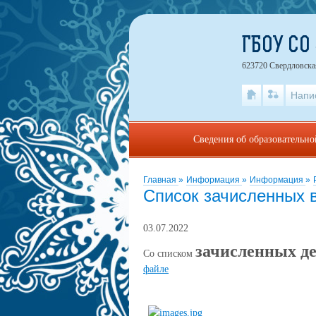
ГБОУ СО
623720 Свердловская
Напи
Сведения об образовательн
Главная
»
Информация
»
Информация
»
Список зачисленных в
03.07.2022
зачисленных де
Со списком
файле