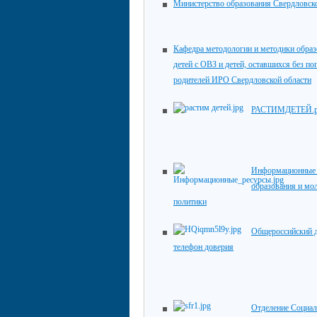
Министерство образования Свердловск
Кафедра методологии и методики обра
детей с ОВЗ и детей, оставшихся без по
родителей ИРО Свердловской области
РАСТИМДЕТЕЙ.
Информационные 
образования и мо
политики
Общероссийский 
телефон доверия
Отделение Социал