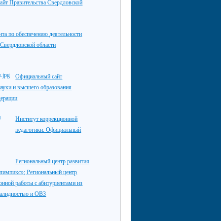
айт Правительства Свердловской
нта по обеспечению деятельности
 Свердловской области
Официальный сайт
ауки и высшего образования
дерации
Институт коррекционной
педагогики. Официальный
Региональный центр развития
лимпикс»; Региональный центр
нной работы с абитуриентами из
валидностью и ОВЗ