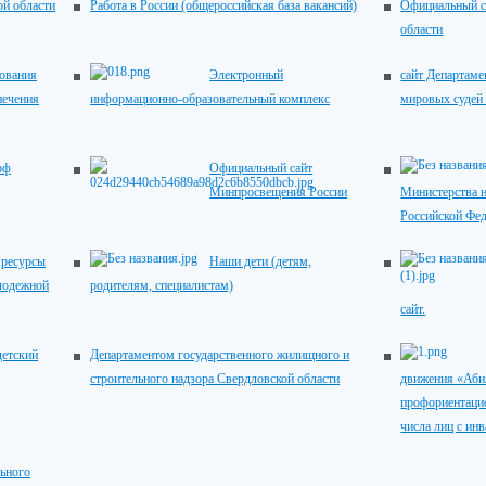
ой области
Работа в России (общероссийская база вакансий)
Официальный с
области
зования
Электронный
сайт Департаме
печения
информационно-образовательный комплекс
мировых судей
рф
Официальный сайт
Минпросвещения России
Министерства н
Российской Фе
ресурсы
Наши дети (детям,
лодежной
родителям, специалистам)
сайт.
детский
Департаментом государственного жилищного и
строительного надзора Свердловской области
движения «Аби
профориентацио
числа лиц с ин
ьного