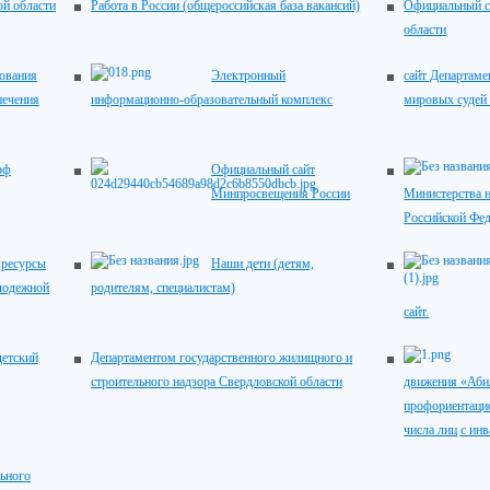
ой области
Работа в России (общероссийская база вакансий)
Официальный с
области
зования
Электронный
сайт Департаме
печения
информационно-образовательный комплекс
мировых судей
рф
Официальный сайт
Минпросвещения России
Министерства н
Российской Фе
ресурсы
Наши дети (детям,
лодежной
родителям, специалистам)
сайт.
детский
Департаментом государственного жилищного и
строительного надзора Свердловской области
движения «Аби
профориентацио
числа лиц с ин
ьного