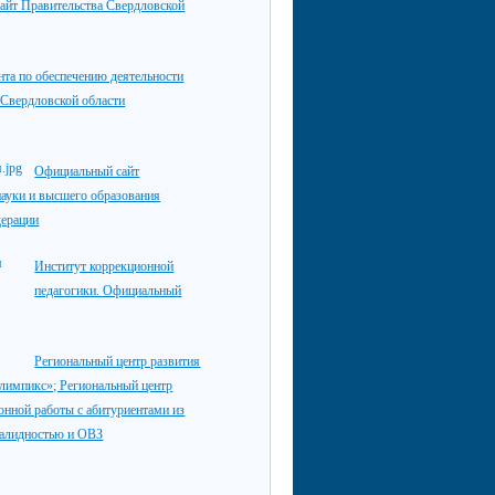
айт Правительства Свердловской
нта по обеспечению деятельности
 Свердловской области
Официальный сайт
ауки и высшего образования
дерации
Институт коррекционной
педагогики. Официальный
Региональный центр развития
лимпикс»; Региональный центр
нной работы с абитуриентами из
валидностью и ОВЗ