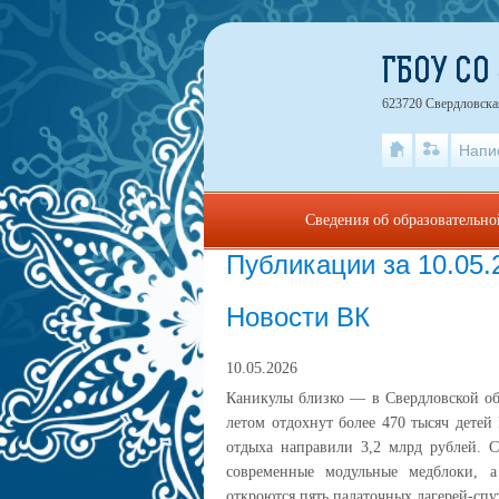
ГБОУ СО
623720 Свердловская
Напи
Сведения об образовательн
Публикации за 10.05.
Новости ВК
10.05.2026
Каникулы близко — в Свердловской обл
летом отдохнут более 470 тысяч детей Губернатор Денис Паслер сообщил, что на развитие детского
отдыха направили 3,2 млрд рублей. С
современные модульные медблоки, а