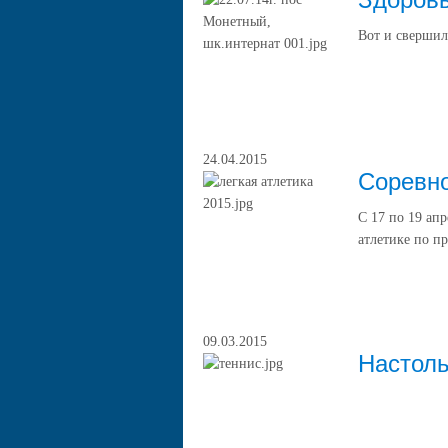
Вот и свершил
24.04.2015
Соревно
С 17 по 19 ап
атлетике по 
09.03.2015
Настоль