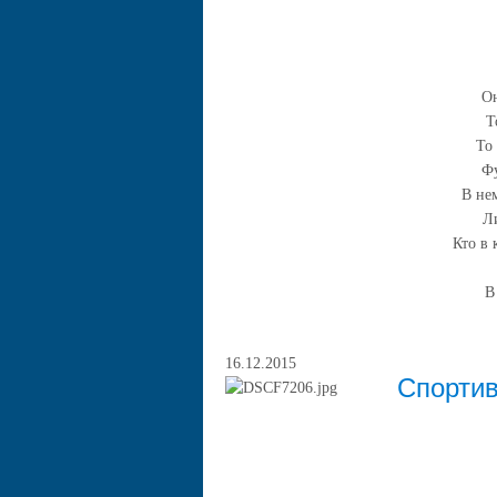
Он
Т
То
Фу
В нем
Л
Кто в 
В
16.12.2015
Спортив