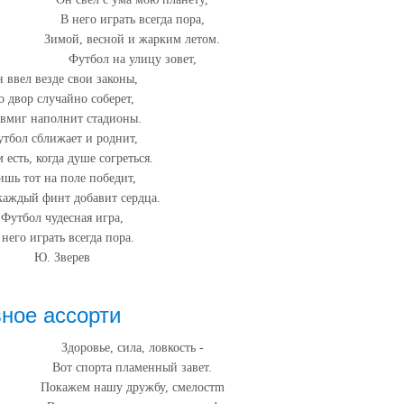
В него играть всегда пора,
Зимой, весной и жарким летом.
Футбол на улицу зовет,
 ввел везде свои законы,
о двор случайно соберет,
 вмиг наполнит стадионы.
тбол сближает и роднит,
 есть, когда душе согреться.
ишь тот на поле победит,
каждый финт добавит сердца.
Футбол чудесная игра,
 него играть всегда пора.
Ю. Зверев
ное ассорти
Здоровье, сила, ловкость -
Вот спорта пламенный завет.
Покажем нашу дружбу, смелостm