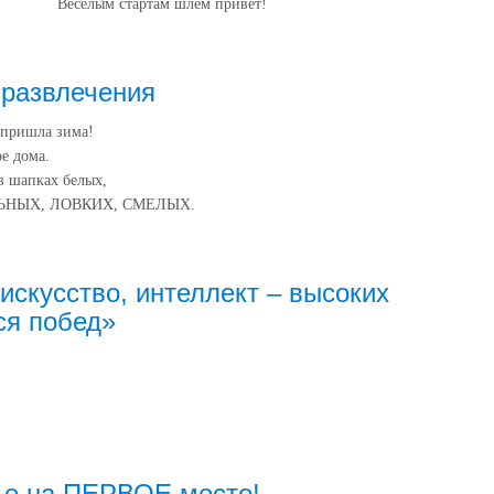
Веселым стартам шлем привет!
развлечения
 пришла зима!
е дома.
 в шапках белых,
ЛЬНЫХ, ЛОВКИХ, СМЕЛЫХ.
 искусство, интеллект – высоких
ся побед»
ье на ПЕРВОЕ место!