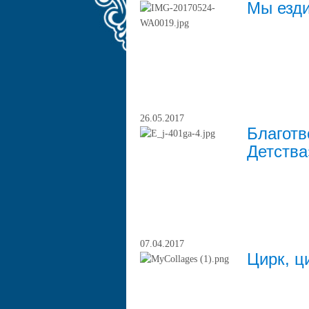
Мы езди
26.05.2017
Благотв
Детства
07.04.2017
Цирк, ци