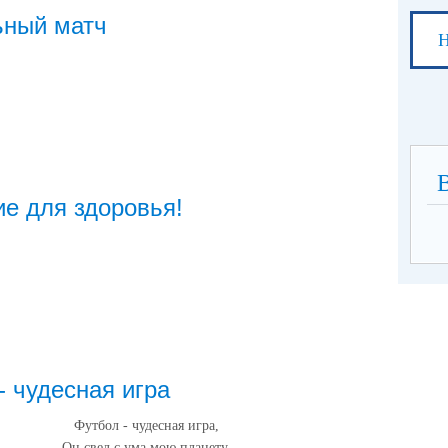
ьный матч
Н
е для здоровья!
- чудесная игра
Футбол - чудесная игра,
Он свел с ума мою планету,