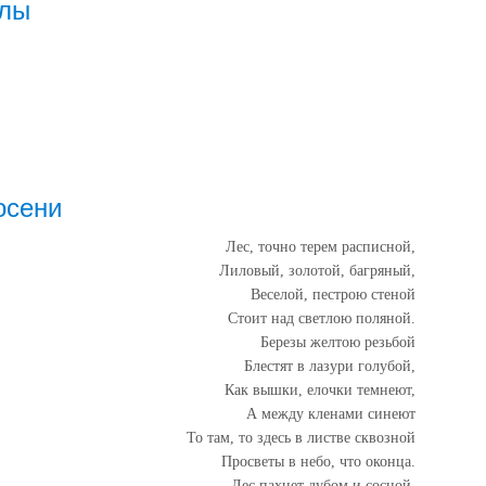
клы
осени
Лес, точно терем расписной,
Лиловый, золотой, багряный,
Веселой, пестрою стеной
Стоит над светлою поляной.
Березы желтою резьбой
Блестят в лазури голубой,
Как вышки, елочки темнеют,
А между кленами синеют
То там, то здесь в листве сквозной
Просветы в небо, что оконца.
Лес пахнет дубом и сосной,