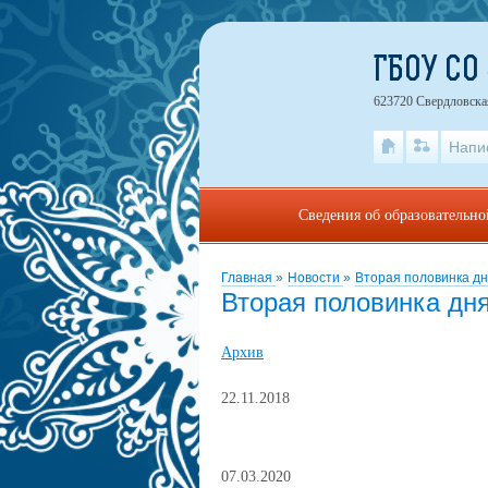
ГБОУ СО
623720 Свердловская
Напи
Сведения об образовательн
Главная
»
Новости
»
Вторая половинка д
Вторая половинка дн
Архив
22.11.2018
07.03.2020