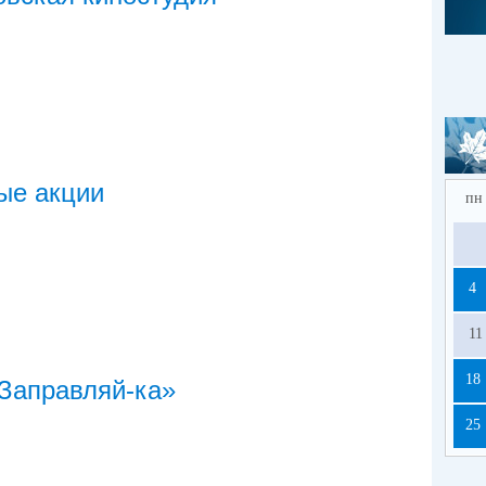
ые акции
пн
4
11
18
Заправляй-ка»
25