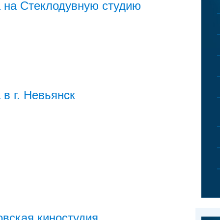
 на Стеклодувную студию
 в г. Невьянск
вская киностудия